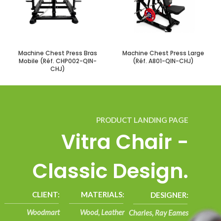
Machine Chest Press Bras
Machine Chest Press Large
Mobile (Réf. CHP002-QIN-
(Réf. A801-QIN-CHJ)
CHJ)
PRODUCT LANDING PAGE
Vitra Chair -
Classic Design.
CLIENT:
MATERIALS:
DESIGNER:
Woodmart
Wood, Leather
Charles, Ray Eames