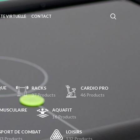
ITE VIRTUELLE
CONTACT
QUE
RACKS
CARDIO PRO
37 Products
46 Products
MUSCULAIRE
AQUAFIT
16 Products
SPORT DE COMBAT
LOISIRS
33 Products
132 Products