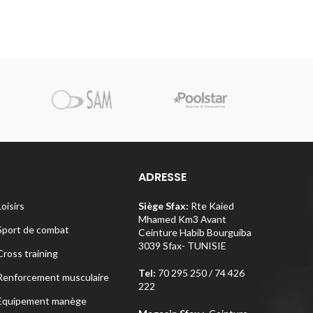
Pi
ADRESSE
Loisirs
Siège Sfax:
Rte Kaied
Mhamed Km3 Avant
Sport de combat
Ceinture Habib Bourguiba
3039 Sfax- TUNISIE
Cross training
Tel:
70 295 250 / 74 426
Renforcement musculaire
222
Equipement manège