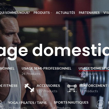
QUI SOMMES NOUS?
PRODUITS
ACTUALITÉS
PARTENAIRES
VIS
age domesti
SIONNEL
USAGE SEMI-PROFESSIONNEL
USAGE DOMESTI
24 Products
90 Products
DE FITNESS
ACCESSOIRES
RENFORCEMENT 
127 Products
72 Products
SPORTS NAUTIQUES
YOGA / PILATES / TAPIS
4 Products
21 Products