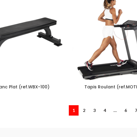
anc Plat (ref.WBX-100)
Tapis Roulant (ref.MOT
1
2
3
4
…
6