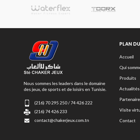
sionnelle
PLAN DU
Accueil
Qui somme
Produits
Nous sommes les leaders dans le domaine
Actualités
des jeux, de sports et de loisirs en Tunisie.
Partenaire
(216) 70 295 250 / 74 426 222
Visite virt
(216) 74 426 233
contact@chakerjeux.com.tn
Contact