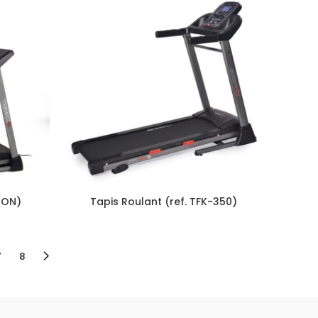
ION)
Tapis Roulant (ref. TFK-350)
7
8