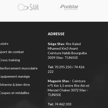
Pi
ADRESSE
Loisirs
Siège Sfax:
Rte Kaied
Mhamed Km3 Avant
Sport de combat
Ceinture Habib Bourguiba
3039 Sfax- TUNISIE
Cross training
Tel:
70 295 250 / 74 426
Renforcement musculaire
222
Equipement manège
Magasin Sfax :
Ceinture
Détente & bien-être
o
n
5 Km 1,5 entre Rte Aïn et
Menzel Chaker 3072 Sfax –
Coupes et médailles
TUNISIE
Tel:
74 462 303