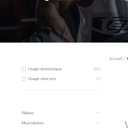
FILTRÉ PAR USAGE
Accueil
Usage domestique
(85)
Usage semi-pro
(7)
CATEGORIES
Pilates
Musculation