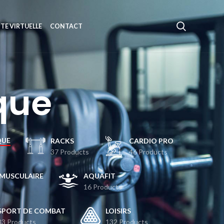
ITE VIRTUELLE
CONTACT
que
QUE
RACKS
CARDIO PRO
37 Products
46 Products
MUSCULAIRE
AQUAFIT
16 Products
SPORT DE COMBAT
LOISIRS
33 Products
132 Products