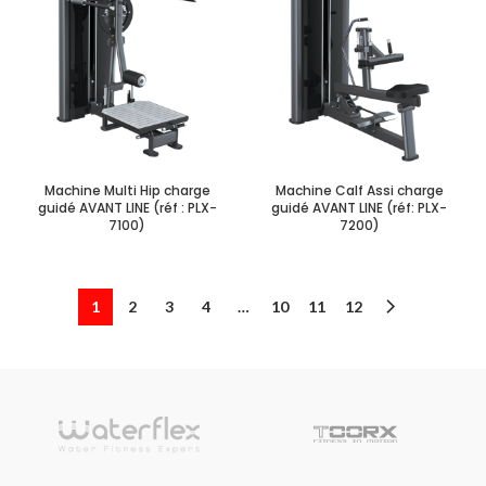
Machine Multi Hip charge
Machine Calf Assi charge
guidé AVANT LINE (réf : PLX-
guidé AVANT LINE (réf: PLX-
7100)
7200)
1
2
3
4
…
10
11
12