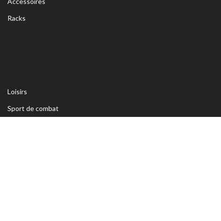
Accessoires
Racks
Loisirs
Sport de combat
Cross training
Renforcement musculaire
Equipement manège
Détente & bien-être
Coupes et médailles
ADRESSE