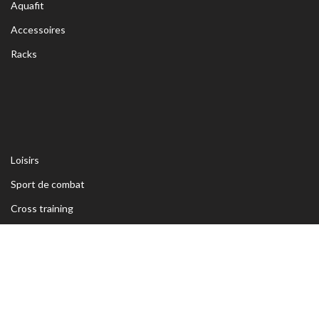
Aquafit
Accessoires
Racks
Loisirs
Sport de combat
Cross training
Renforcement musculaire
Equipement manège
Détente & bien-être
Coupes et médailles