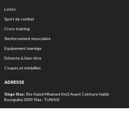
Loisirs
Sport de combat
Cross training
Renforcement musculaire
Equipement manège
Détente & bien-être
Coupes et médailles
ADRESSE
Siège Sfax:
Rte Kaied Mhamed Km3 Avant Ceinture Habib
Bourguiba 3039 Sfax- TUNISIE
Tel:
70 295 250 / 74 426 222
o
Magasin Sfax :
Ceinture n
5 Km 1,5 entre Rte Aïn et Menzel
Chaker 3072 Sfax – TUNISIE