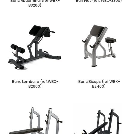
Banc Abdominal (ref.WBX-
Ban Plat (réf. WBX-3300)
B3200)
Banc Lombaire (ref.WBX-
Banc Biceps (ref.WBX-
B2600)
B2400)