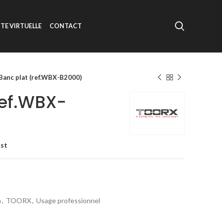
ITE VIRTUELLE
CONTACT
Banc plat (ref.WBX-B2000)
ref.WBX-
ist
n
,
TOORX
,
Usage professionnel