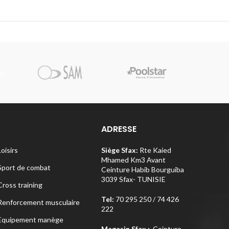
Pi
ADRESSE
Loisirs
Siège Sfax:
Rte Kaied
Mhamed Km3 Avant
Sport de combat
Ceinture Habib Bourguiba
3039 Sfax- TUNISIE
Cross training
Tel:
70 295 250 / 74 426
Renforcement musculaire
222
Equipement manège
Magasin Sfax :
Ceinture