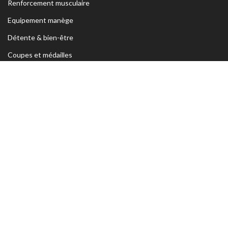
Renforcement musculaire
Equipement manège
Détente & bien-être
Coupes et médailles
ADRESSE
Siège Sfax:
Rte Kaied Mhamed Km3 Avant Ceinture Habib
Bourguiba 3039 Sfax- TUNISIE
Tel:
70 295 250 / 74 426 222
o
Magasin Sfax :
Ceinture n
5 Km 1,5 entre Rte Aïn et Menzel
Chaker 3072 Sfax – TUNISIE
Tel:
74 462 303
Magasin Tunis
: Rue Med Salah Bel Haj Résidence Errabi Magasin
o
n
A2 Ariana 2080 Tunis – TUNISIE