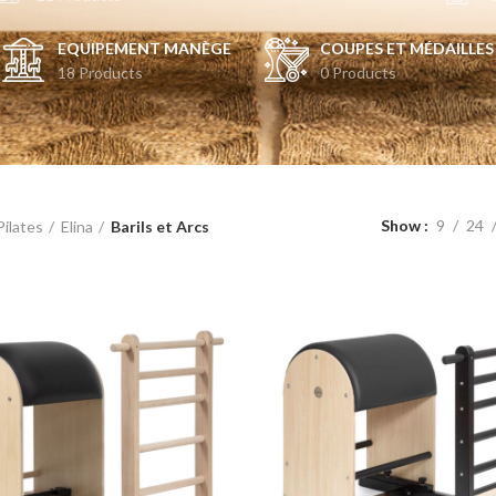
EQUIPEMENT MANÈGE
COUPES ET MÉDAILLES
18 Products
0 Products
Show
9
24
Pilates
Elina
Barils et Arcs