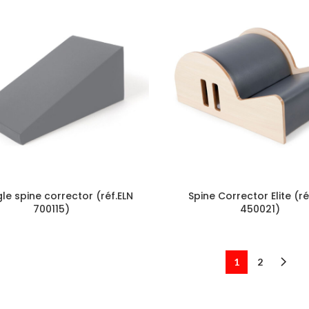
le spine corrector (réf.ELN
Spine Corrector Elite (ré
700115)
450021)
1
2