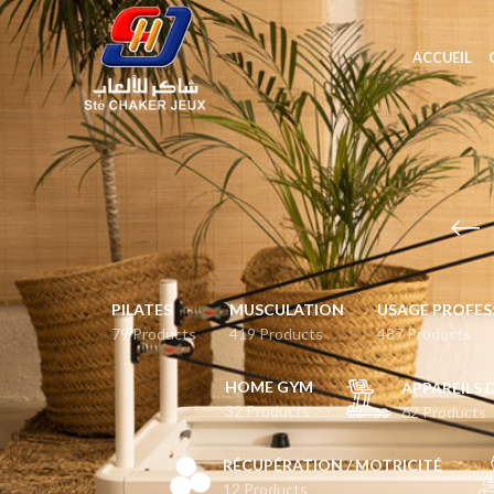
ACCUEIL
PILATES
MUSCULATION
USAGE PROFES
79 Products
419 Products
487 Products
HOME GYM
APPAREILS 
32 Products
62 Products
RÉCUPÉRATION / MOTRICITÉ
12 Products