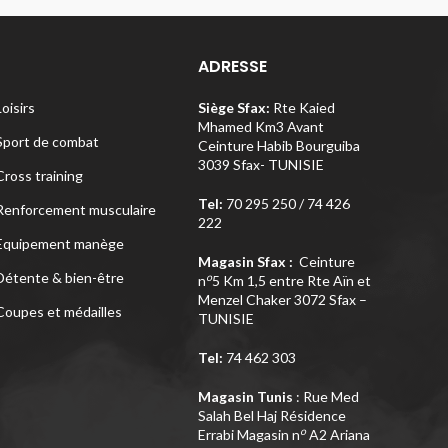
ADRESSE
Loisirs
Siège Sfax:
Rte Kaied
Mhamed Km3 Avant
Sport de combat
Ceinture Habib Bourguiba
3039 Sfax- TUNISIE
Cross training
Tel:
70 295 250 / 74 426
Renforcement musculaire
222
Equipement manège
Magasin Sfax :
Ceinture
Détente & bien-être
o
n
5 Km 1,5 entre Rte Aïn et
Menzel Chaker 3072 Sfax –
Coupes et médailles
TUNISIE
Tel:
74 462 303
Magasin Tunis
: Rue Med
Salah Bel Haj Résidence
o
Errabi Magasin n
A2 Ariana