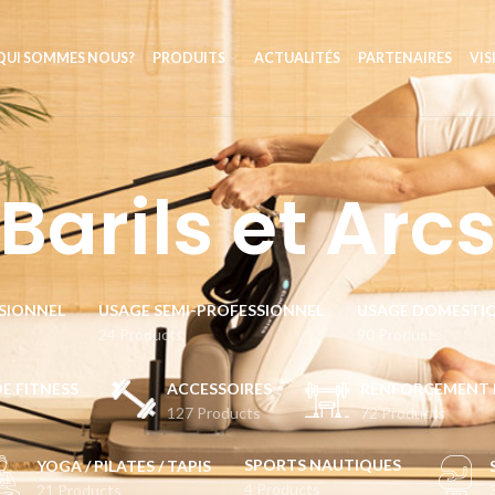
QUI SOMMES NOUS?
PRODUITS
ACTUALITÉS
PARTENAIRES
VIS
Barils et Arc
SIONNEL
USAGE SEMI-PROFESSIONNEL
USAGE DOMESTI
24 Products
90 Products
DE FITNESS
ACCESSOIRES
RENFORCEMENT 
127 Products
72 Products
SPORTS NAUTIQUES
YOGA / PILATES / TAPIS
4 Products
21 Products