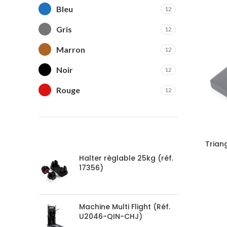
Bleu
12
Gris
12
Marron
12
Noir
12
Rouge
12
vertglacé
12
PRODUCTS
Triang
Halter réglable 25kg (réf.
17356)
Machine Multi Flight (Réf.
U2046-QIN-CHJ)