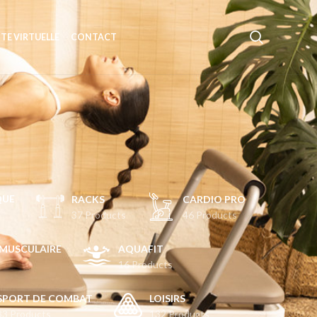
ITE VIRTUELLE
CONTACT
s
QUE
RACKS
CARDIO PRO
37 Products
46 Products
MUSCULAIRE
AQUAFIT
16 Products
SPORT DE COMBAT
LOISIRS
33 Products
132 Products