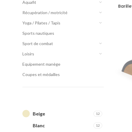
Aquafit
Barill
Récupération / motricité
Yoga / Pilates / Tapis
Sports nautiques
Sport de combat
Loisirs
Equipement manège
Coupes et médailles
FILTER BY COLOR
Beige
12
Blanc
12