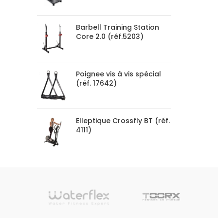
Barbell Training Station
Core 2.0 (réf.5203)
Poignee vis à vis spécial
(réf. 17642)
Elleptique Crossfly BT (réf.
4111)
sionnelle