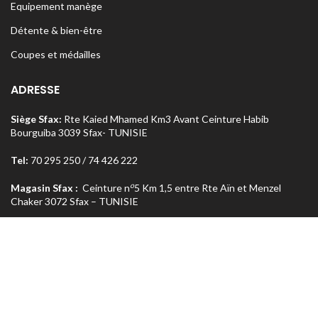
Equipement manège
Détente & bien-être
Coupes et médailles
ADRESSE
Siège Sfax:
Rte Kaied Mhamed Km3 Avant Ceinture Habib
Bourguiba 3039 Sfax- TUNISIE
Tel:
70 295 250 / 74 426 222
o
Magasin Sfax :
Ceinture n
5 Km 1,5 entre Rte Aïn et Menzel
Chaker 3072 Sfax – TUNISIE
Tel:
74 462 303
Magasin Tunis
: Rue Med Salah Bel Haj Résidence Errabi Magasin
o
n
A2 Ariana 2080 Tunis – TUNISIE
Tel:
71 708 464