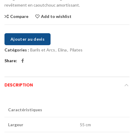
revêtement en caoutchouc amortissant.
Compare
Add to wishlist
Ajouter au devis
Catégories :
Barils et Arcs
,
Elina
,
Pilates
Share
DESCRIPTION
Caractéristiques
Largeur
55 cm