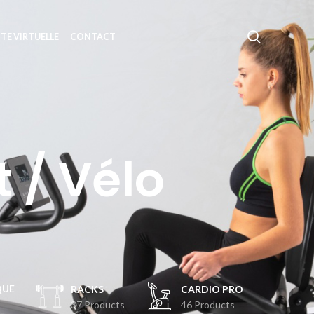
ITE VIRTUELLE
CONTACT
 / Vélo
QUE
RACKS
CARDIO PRO
37 Products
46 Products