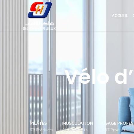
ACCUEIL
Vélo d
PILATES
MUSCULATION
USAGE PROFES
79 Products
419 Products
487 Products