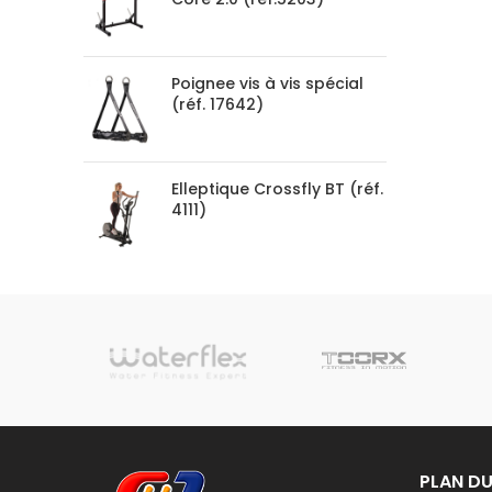
Poignee vis à vis spécial
(réf. 17642)
Elleptique Crossfly BT (réf.
4111)
sionnelle
PLAN DU