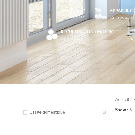
HOME GYM
APPAREILS 
32 Products
62 Products
RÉCUPÉRATION / MOTRICITÉ
12 Products
FILTRÉ PAR USAGE
Accueil
Show
9
Usage domestique
(1)