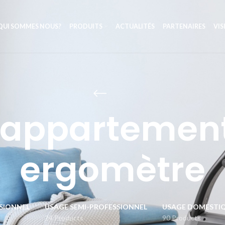
QUI SOMMES NOUS?
PRODUITS
ACTUALITÉS
PARTENAIRES
VIS
’appartement
ergomètre
SIONNEL
USAGE SEMI-PROFESSIONNEL
USAGE DOMESTI
24 Products
90 Products