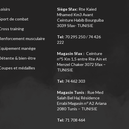
Loisirs
Siège Sfax:
Rte Kaied
Mhamed Km3 Avant
Sport de combat
Ceinture Habib Bourguiba
3039 Sfax- TUNISIE
Cross training
Tel:
70 295 250 / 74 426
Renforcement musculaire
222
Equipement manège
Magasin Sfax :
Ceinture
Détente & bien-être
o
n
5 Km 1,5 entre Rte Aïn et
Menzel Chaker 3072 Sfax –
Coupes et médailles
TUNISIE
Tel:
74 462 303
Magasin Tunis
: Rue Med
Salah Bel Haj Résidence
o
Errabi Magasin n
A2 Ariana
2080 Tunis – TUNISIE
Tel:
71 708 464