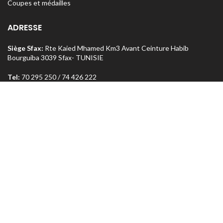
Coupes et médailles
ADRESSE
Siège Sfax:
Rte Kaied Mhamed Km3 Avant Ceinture Habib
Bourguiba 3039 Sfax- TUNISIE
Tel:
70 295 250 / 74 426 222
o
Magasin Sfax :
Ceinture n
5 Km 1,5 entre Rte Aïn et Menzel
Chaker 3072 Sfax – TUNISIE
Tel:
74 462 303
Magasin Tunis
: Rue Med Salah Bel Haj Résidence Errabi Magasin
o
n
A2 Ariana 2080 Tunis – TUNISIE
Tel:
71 708 464