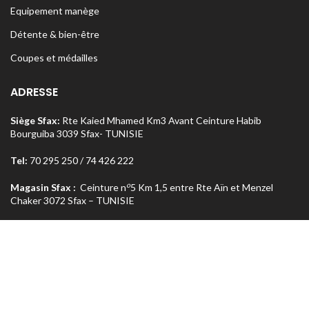
Equipement manège
Détente & bien-être
Coupes et médailles
ADRESSE
Siège Sfax:
Rte Kaied Mhamed Km3 Avant Ceinture Habib
Bourguiba 3039 Sfax- TUNISIE
Tel:
70 295 250 / 74 426 222
o
Magasin Sfax :
Ceinture n
5 Km 1,5 entre Rte Aïn et Menzel
Chaker 3072 Sfax – TUNISIE
Tel:
74 462 303
Magasin Tunis
: Rue Med Salah Bel Haj Résidence Errabi Magasin
o
n
A2 Ariana 2080 Tunis – TUNISIE
Tel:
71 708 464