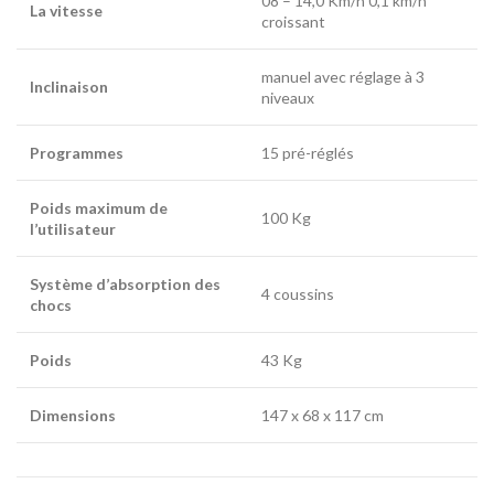
08 – 14,0 Km/h 0,1 km/h
La vitesse
croissant
manuel avec réglage à 3
Inclinaison
niveaux
Programmes
15 pré-réglés
Poids maximum de
100 Kg
l’utilisateur
Système d’absorption des
4 coussins
chocs
Poids
43 Kg
Dimensions
147 x 68 x 117 cm