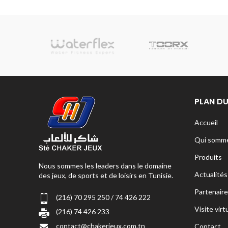
sionnelle
PLAN DU
Accueil
Qui somme
Produits
Nous sommes les leaders dans le domaine
Actualités
des jeux, de sports et de loisirs en Tunisie.
Partenaire
(216) 70 295 250 / 74 426 222
Visite virt
(216) 74 426 233
contact@chakerjeux.com.tn
Contact