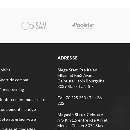
Pi
ADRESSE
Loisirs
Siège Sfax:
Rte Kaied
Mhamed Km3 Avant
Sport de combat
Ceinture Habib Bourguiba
3039 Sfax- TUNISIE
Cross training
Tel:
70 295 250 / 74 426
Renforcement musculaire
222
Equipement manège
Magasin Sfax :
Ceinture
Détente & bien-être
o
n
5 Km 1,5 entre Rte Aïn et
Menzel Chaker 3072 Sfax –
Coupes et médailles