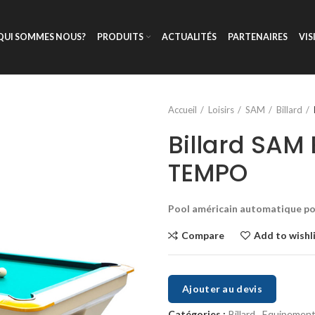
QUI SOMMES NOUS?
PRODUITS
ACTUALITÉS
PARTENAIRES
VIS
Accueil
Loisirs
SAM
Billard
Billard SAM 
TEMPO
Pool américain automatique pou
Compare
Add to wishl
Ajouter au devis
Catégories :
Billard
,
Equipemen