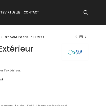
ITE VIRTUELLE
CONTACT
Billard SAM Extérieur TEMPO
Extérieur
r l’extérieur.
ist
t manège
,
Loisirs
,
SAM
,
Usage professionnel