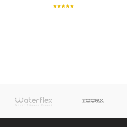
Suscipit a suspendisse aliquam vestibulum sed nascetur id massa
dictum pulvinar a erat per parturient dui id justo maecenas
fermentum. Lacus habitant mi ipsum pharetra etiam leo parturient
suspendisse a hac inceptos posuere sed. Suscipit a suspendisse
aliquam vestibulum sed nascetur id massa.
Kingsley Chandler
Environmental Economist