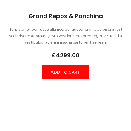
Grand Repos & Panchina
Turpis amet per fusce ullamcorper auctor enim a adipiscing est
scelerisque at ornare justo vestibulum laoreet eget vel taciti a
vestibulum ac enim magna parturient aenean.
£4299.00
ADD TO CART
Vestibulum enimar
posuere aliqi sodales
Phasellus a ac hac turpis accumsan erat a consectetur lorem
ultricies aliquam parturient molestie ut dui vestibulum ullamcorper
enim a phasellus. Hendrerit vel a et primis scelerisque iaculis.