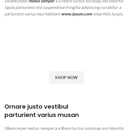
Ullamcorper
metus semper
a a libero luctus sociosqu est lobortis
ligula parturient nisl suspendisse fringilla adipiscing curabitur a
parturient varius mus habitant
www.ipsum.com
vitae felis turpis.
Vestibu enimar
posuere aliqi soles.
Phasellus a ac hac turpis accumsan erat a consectetur lorem
ultricies aliquam parturient molestie ut dui vestibulum ullamcorper
enim a phasellus et primis scelerisque.
SHOP NOW
VIEW MORE
Ornare justo vestibul
parturient varius musan
Ullamcorper metus semper a a libero luctus sociosqu est lobortis