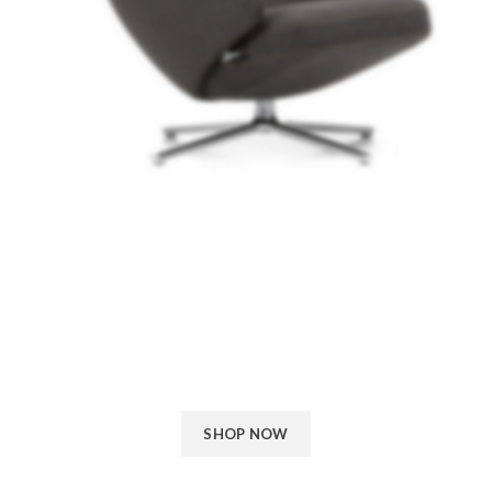
Vestibu enimar
posuere aliqi soles.
Phasellus a ac hac turpis accumsan erat a consectetur lorem
ultricies aliquam parturient molestie ut dui vestibulum ullamcorper
enim a phasellus et primis scelerisque.
SHOP NOW
VIEW MORE