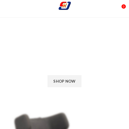
0
Grand Repos & Panchina
Aliquam Parturient
Phasellus a ac hac turpis accumsan erat a consectetur lorem
ultricies aliquam parturient molestie ut dui vestibulum ullamcorper
enim a phasellus. Hendrerit laoreet in vel a et primis scelerisque
iaculis.
SHOP NOW
VIEW MORE