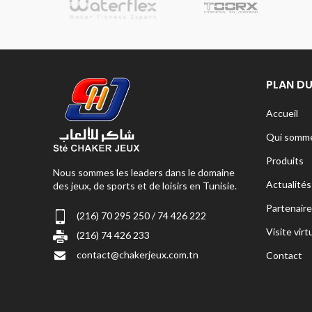
sionnelle
PLAN DU
Accueil
Qui somme
Produits
Nous sommes les leaders dans le domaine
Actualités
des jeux, de sports et de loisirs en Tunisie.
Partenaire
(216) 70 295 250 / 74 426 222
Visite virt
(216) 74 426 233
contact@chakerjeux.com.tn
Contact