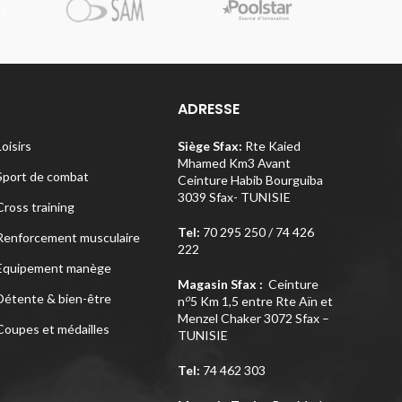
Pi
ADRESSE
Loisirs
Siège Sfax:
Rte Kaied
Mhamed Km3 Avant
Sport de combat
Ceinture Habib Bourguiba
3039 Sfax- TUNISIE
Cross training
Tel:
70 295 250 / 74 426
Renforcement musculaire
222
Equipement manège
Magasin Sfax :
Ceinture
Détente & bien-être
o
n
5 Km 1,5 entre Rte Aïn et
Menzel Chaker 3072 Sfax –
Coupes et médailles
TUNISIE
Tel:
74 462 303