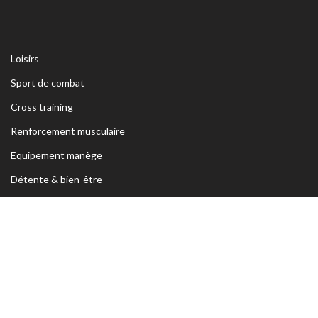
Loisirs
Sport de combat
Cross training
Renforcement musculaire
Equipement manège
Détente & bien-être
Coupes et médailles
ADRESSE
Siège Sfax:
Rte Kaied Mhamed Km3 Avant Ceinture Habib
Bourguiba 3039 Sfax- TUNISIE
Tel:
70 295 250 / 74 426 222