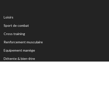
Loisirs
Sport de combat
Cross training
Renforcement musculaire
Equipement manège
Détente & bien-être
Coupes et médailles
ADRESSE
Siège Sfax:
Rte Kaied Mhamed Km3 Avant Ceinture Habib
Bourguiba 3039 Sfax- TUNISIE
Tel:
70 295 250 / 74 426 222