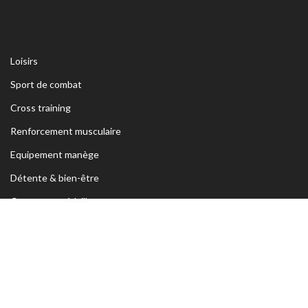
Loisirs
Sport de combat
Cross training
Renforcement musculaire
Equipement manège
Détente & bien-être
Coupes et médailles
ADRESSE
Siège Sfax:
Rte Kaied Mhamed Km3 Avant Ceinture Habib
Bourguiba 3039 Sfax- TUNISIE
Tel:
70 295 250 / 74 426 222