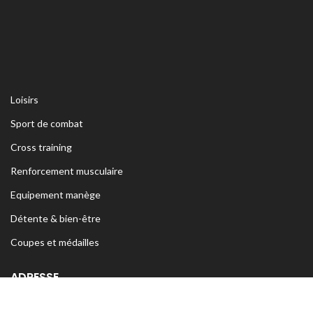
Loisirs
Sport de combat
Cross training
Renforcement musculaire
Equipement manège
Détente & bien-être
Coupes et médailles
ADRESSE
Siège Sfax:
Rte Kaied Mhamed Km3 Avant Ceinture Habib