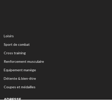
Loisirs
Sport de combat
Cross training
Renforcement musculaire
Equipement manège
Détente & bien-être
Coupes et médailles
ADRESSE
Siège Sfax:
Rte Kaied Mhamed Km3 Avant Ceinture Habib