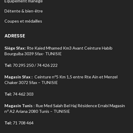
Equipement manège
Détente & bien-être
Coupes et médailles
ADRESSE
Siège Sfax:
Rte Kaied Mhamed Km3 Avant Ceinture Habib
Bourguiba 3039 Sfax- TUNISIE
Tel:
70 295 250 / 74 426 222
o
Magasin Sfax :
Ceinture n
5 Km 1,5 entre Rte Aïn et Menzel
Chaker 3072 Sfax – TUNISIE
Tel:
74 462 303
Magasin Tunis
: Rue Med Salah Bel Haj Résidence Errabi Magasin
o
n
A2 Ariana 2080 Tunis – TUNISIE
Tel:
71 708 464