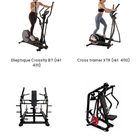
Elleptique Crossfly BT (réf.
Cross trainer XTR (réf. 4110)
4111)