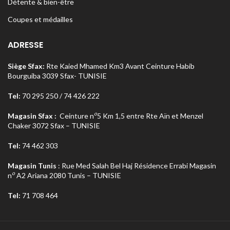
Détente & bien-être
Coupes et médailles
ADRESSE
Siège Sfax:
Rte Kaied Mhamed Km3 Avant Ceinture Habib
Bourguiba 3039 Sfax- TUNISIE
Tel:
70 295 250 / 74 426 222
o
Magasin Sfax :
Ceinture n
5 Km 1,5 entre Rte Aïn et Menzel
Chaker 3072 Sfax – TUNISIE
Tel:
74 462 303
Magasin Tunis
: Rue Med Salah Bel Haj Résidence Errabi Magasin
o
n
A2 Ariana 2080 Tunis – TUNISIE
Tel:
71 708 464