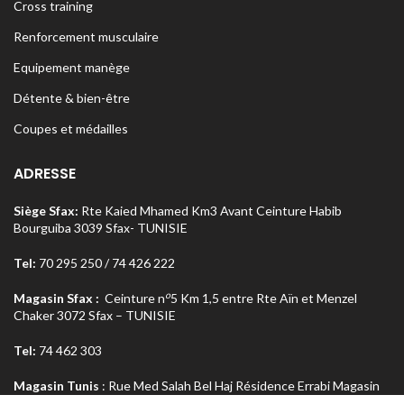
Cross training
Renforcement musculaire
Equipement manège
Détente & bien-être
Coupes et médailles
ADRESSE
Siège Sfax:
Rte Kaied Mhamed Km3 Avant Ceinture Habib
Bourguiba 3039 Sfax- TUNISIE
Tel:
70 295 250 / 74 426 222
o
Magasin Sfax :
Ceinture n
5 Km 1,5 entre Rte Aïn et Menzel
Chaker 3072 Sfax – TUNISIE
Tel:
74 462 303
Magasin Tunis
: Rue Med Salah Bel Haj Résidence Errabi Magasin
o
n
A2 Ariana 2080 Tunis – TUNISIE