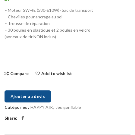
– Moteur SW-4E (580-610W)- Sac de transport
– Chevilles pour ancrage au sol
– Trousse de réparation
– 30 boules en plastique et 2 boules en velcro
(anneaux de tir NON inclus)
Compare
Add to wishlist
Ajouter au devis
Catégories :
HAPPY AIR
,
Jeu gonflable
Share