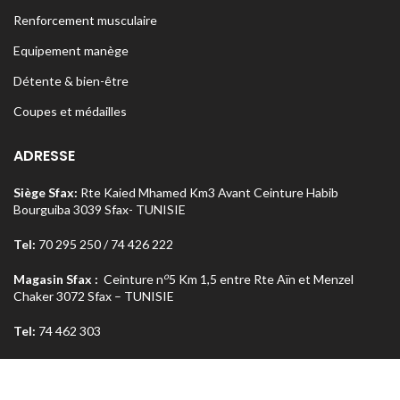
Renforcement musculaire
Equipement manège
Détente & bien-être
Coupes et médailles
ADRESSE
Siège Sfax:
Rte Kaied Mhamed Km3 Avant Ceinture Habib
Bourguiba 3039 Sfax- TUNISIE
Tel:
70 295 250 / 74 426 222
o
Magasin Sfax :
Ceinture n
5 Km 1,5 entre Rte Aïn et Menzel
Chaker 3072 Sfax – TUNISIE
Tel:
74 462 303
Magasin Tunis
: Rue Med Salah Bel Haj Résidence Errabi Magasin
o
n
A2 Ariana 2080 Tunis – TUNISIE