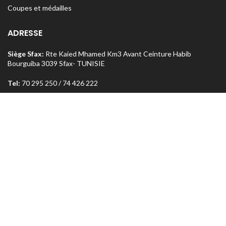
Coupes et médailles
ADRESSE
Siège Sfax:
Rte Kaied Mhamed Km3 Avant Ceinture Habib
Bourguiba 3039 Sfax- TUNISIE
Tel:
70 295 250 / 74 426 222
o
Magasin Sfax :
Ceinture n
5 Km 1,5 entre Rte Aïn et Menzel
Chaker 3072 Sfax – TUNISIE
Tel:
74 462 303
Magasin Tunis
: Rue Med Salah Bel Haj Résidence Errabi Magasin
o
n
A2 Ariana 2080 Tunis – TUNISIE
Tel:
71 708 464