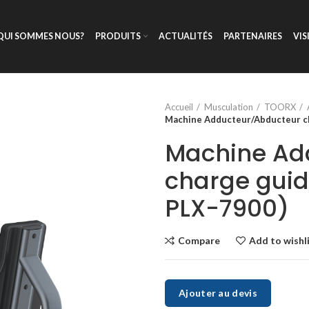
QUI SOMMES NOUS?
PRODUITS
ACTUALITÉS
PARTENAIRES
VIS
Accueil
Musculation
TOORX
Machine Adducteur/Abducteur ch
Machine Ad
charge guid
PLX-7900)
Compare
Add to wishl
Ajouter au devis