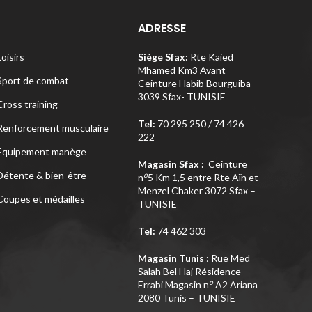
ADRESSE
Loisirs
Siège Sfax:
Rte Kaied
Mhamed Km3 Avant
Sport de combat
Ceinture Habib Bourguiba
3039 Sfax- TUNISIE
Cross training
Tel:
70 295 250 / 74 426
Renforcement musculaire
222
Equipement manège
Magasin Sfax :
Ceinture
Détente & bien-être
o
n
5 Km 1,5 entre Rte Aïn et
Menzel Chaker 3072 Sfax –
Coupes et médailles
TUNISIE
Tel:
74 462 303
Magasin Tunis
: Rue Med
Salah Bel Haj Résidence
o
Errabi Magasin n
A2 Ariana
2080 Tunis – TUNISIE