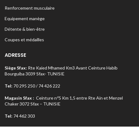
Renforcement musculaire
Equipement manège
Détente & bien-être
Coupes et médailles
ADRESSE
Siège Sfax:
Rte Kaied Mhamed Km3 Avant Ceinture Habib
Bourguiba 3039 Sfax- TUNISIE
Tel:
70 295 250 / 74 426 222
o
Magasin Sfax :
Ceinture n
5 Km 1,5 entre Rte Aïn et Menzel
Chaker 3072 Sfax – TUNISIE
Tel:
74 462 303
Magasin Tunis
: Rue Med Salah Bel Haj Résidence Errabi Magasin
o
n
A2 Ariana 2080 Tunis – TUNISIE