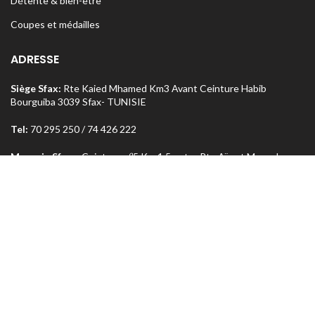
Détente & bien-être
Coupes et médailles
ADRESSE
Siège Sfax:
Rte Kaied Mhamed Km3 Avant Ceinture Habib
Bourguiba 3039 Sfax- TUNISIE
Tel:
70 295 250 / 74 426 222
o
Magasin Sfax :
Ceinture n
5 Km 1,5 entre Rte Aïn et Menzel
Chaker 3072 Sfax – TUNISIE
Tel:
74 462 303
Magasin Tunis
: Rue Med Salah Bel Haj Résidence Errabi Magasin
o
n
A2 Ariana 2080 Tunis – TUNISIE
Tel:
71 708 464