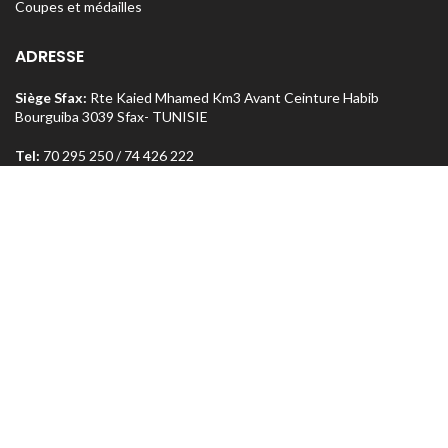
Coupes et médailles
ADRESSE
Siège Sfax:
Rte Kaied Mhamed Km3 Avant Ceinture Habib
Bourguiba 3039 Sfax- TUNISIE
Tel:
70 295 250 / 74 426 222
o
Magasin Sfax :
Ceinture n
5 Km 1,5 entre Rte Aïn et Menzel
Chaker 3072 Sfax – TUNISIE
Tel:
74 462 303
Magasin Tunis
: Rue Med Salah Bel Haj Résidence Errabi Magasin
o
n
A2 Ariana 2080 Tunis – TUNISIE
Tel:
71 708 464