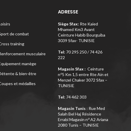
ADRESSE
Loisirs
Siège Sfax:
Rte Kaied
Mhamed Km3 Avant
Sport de combat
Ceinture Habib Bourguiba
3039 Sfax- TUNISIE
Cross training
Tel:
70 295 250 / 74 426
Renforcement musculaire
222
Equipement manège
Magasin Sfax :
Ceinture
Détente & bien-être
o
n
5 Km 1,5 entre Rte Aïn et
Menzel Chaker 3072 Sfax –
Coupes et médailles
TUNISIE
Tel:
74 462 303
Magasin Tunis
: Rue Med
Salah Bel Haj Résidence
o
Errabi Magasin n
A2 Ariana
2080 Tunis – TUNISIE