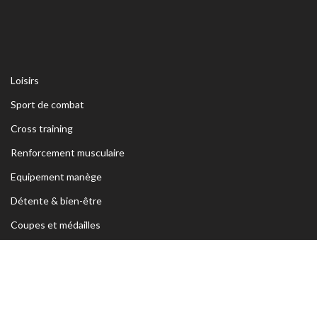
Loisirs
Sport de combat
Cross training
Renforcement musculaire
Equipement manège
Détente & bien-être
Coupes et médailles
ADRESSE
Siège Sfax:
Rte Kaied Mhamed Km3 Avant Ceinture Habib
Bourguiba 3039 Sfax- TUNISIE