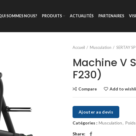
QUI SOMMES NOUS?
PRODUITS
ACTUALITÉS
PARTENAIRES
VIS
Accueil
Musculation
SERTAY S
Machine V S
F230)
Compare
Add to wishl
Ajouter au devis
Catégories :
Musculation
,
Poids
Share