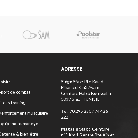
Pi
ADRESSE
Loisirs
Siège Sfax:
Rte Kaied
Mhamed Km3 Avant
Sport de combat
Ceinture Habib Bourguiba
3039 Sfax- TUNISIE
Cross training
Tel:
70 295 250 / 74 426
Renforcement musculaire
222
Equipement manège
Magasin Sfax :
Ceinture
Détente & bien-être
o
n
5 Km 1,5 entre Rte Aïn et