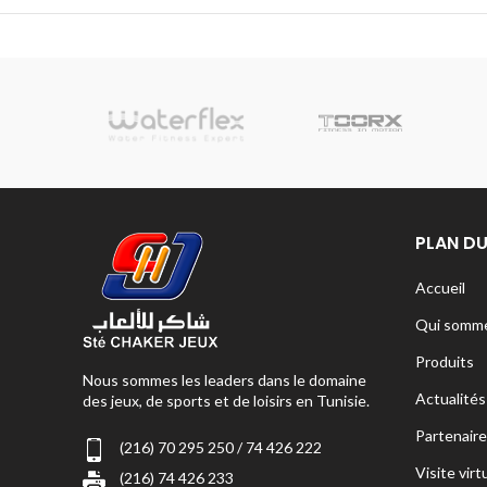
sionnelle
PLAN DU
Accueil
Qui somme
Produits
Nous sommes les leaders dans le domaine
Actualités
des jeux, de sports et de loisirs en Tunisie.
Partenaire
(216) 70 295 250 / 74 426 222
Visite virt
(216) 74 426 233