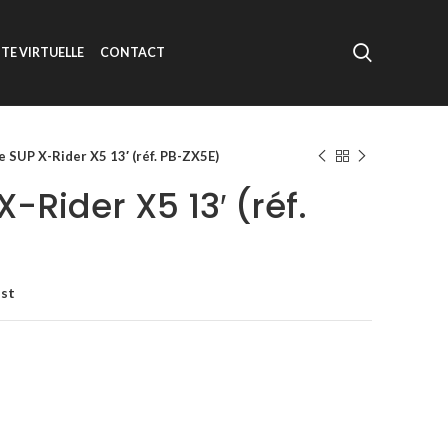
ITE VIRTUELLE
CONTACT
e SUP X-Rider X5 13′ (réf. PB-ZX5E)
-Rider X5 13′ (réf.
ist