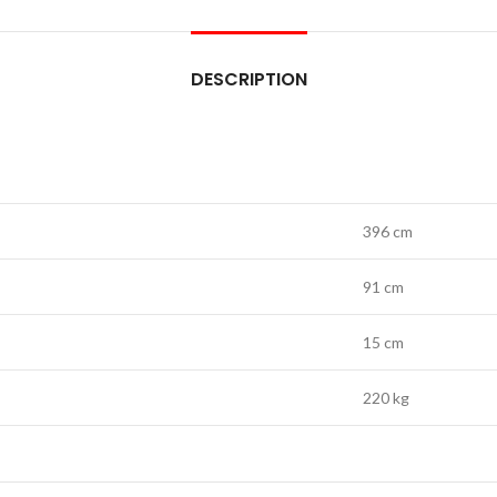
DESCRIPTION
396 cm
91 cm
15 cm
220 kg