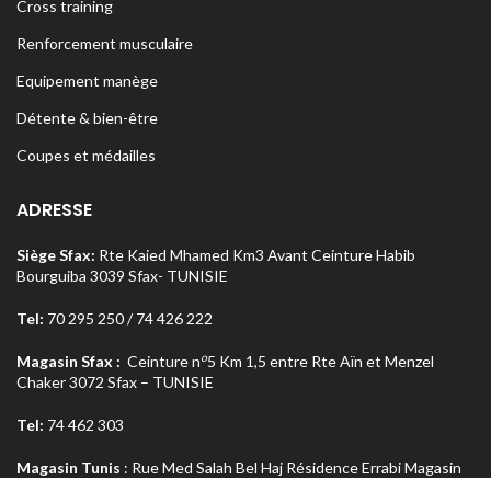
Cross training
Renforcement musculaire
Equipement manège
Détente & bien-être
Coupes et médailles
ADRESSE
Siège Sfax:
Rte Kaied Mhamed Km3 Avant Ceinture Habib
Bourguiba 3039 Sfax- TUNISIE
Tel:
70 295 250 / 74 426 222
o
Magasin Sfax :
Ceinture n
5 Km 1,5 entre Rte Aïn et Menzel
Chaker 3072 Sfax – TUNISIE
Tel:
74 462 303
Magasin Tunis
: Rue Med Salah Bel Haj Résidence Errabi Magasin
o
n
A2 Ariana 2080 Tunis – TUNISIE