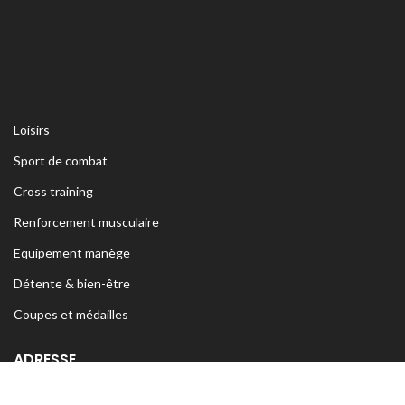
Loisirs
Sport de combat
Cross training
Renforcement musculaire
Equipement manège
Détente & bien-être
Coupes et médailles
ADRESSE
Siège Sfax:
Rte Kaied Mhamed Km3 Avant Ceinture Habib