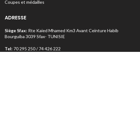
Coupes et médailles
ADRESSE
Siège Sfax:
Rte Kaied Mhamed Km3 Avant Ceinture Habib
Bourguiba 3039 Sfax- TUNISIE
Tel:
70 295 250 / 74 426 222
o
Magasin Sfax :
Ceinture n
5 Km 1,5 entre Rte Aïn et Menzel
Chaker 3072 Sfax – TUNISIE
Tel:
74 462 303
Magasin Tunis
: Rue Med Salah Bel Haj Résidence Errabi Magasin
o
n
A2 Ariana 2080 Tunis – TUNISIE
Tel:
71 708 464