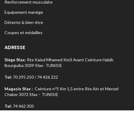
Renforcement musculaire
Equipement manège
Détente & bien-être
Coupes et médailles
ADRESSE
Siège Sfax:
Rte Kaied Mhamed Km3 Avant Ceinture Habib
Bourguiba 3039 Sfax- TUNISIE
Tel:
70 295 250 / 74 426 222
o
Magasin Sfax :
Ceinture n
5 Km 1,5 entre Rte Aïn et Menzel
Chaker 3072 Sfax – TUNISIE
Tel:
74 462 303
Magasin Tunis
: Rue Med Salah Bel Haj Résidence Errabi Magasin
o
n
A2 Ariana 2080 Tunis – TUNISIE