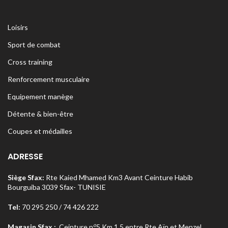
Loisirs
Sport de combat
Cross training
Renforcement musculaire
Equipement manège
Détente & bien-être
Coupes et médailles
ADRESSE
Siège Sfax:
Rte Kaied Mhamed Km3 Avant Ceinture Habib
Bourguiba 3039 Sfax- TUNISIE
Tel:
70 295 250 / 74 426 222
o
Magasin Sfax :
Ceinture n
5 Km 1,5 entre Rte Aïn et Menzel