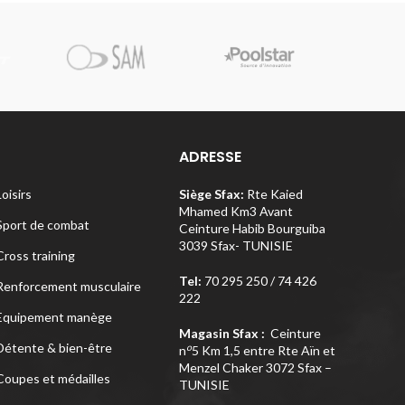
Pi
ADRESSE
Loisirs
Siège Sfax:
Rte Kaied
Mhamed Km3 Avant
Sport de combat
Ceinture Habib Bourguiba
3039 Sfax- TUNISIE
Cross training
Tel:
70 295 250 / 74 426
Renforcement musculaire
222
Equipement manège
Magasin Sfax :
Ceinture
Détente & bien-être
o
n
5 Km 1,5 entre Rte Aïn et
Menzel Chaker 3072 Sfax –
Coupes et médailles
TUNISIE