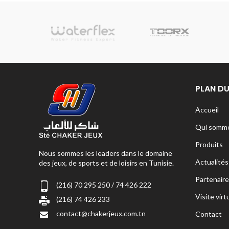
sionnelle
PLAN DU
Accueil
Qui somme
Produits
Nous sommes les leaders dans le domaine
Actualités
des jeux, de sports et de loisirs en Tunisie.
Partenaire
(216) 70 295 250 / 74 426 222
Visite virt
(216) 74 426 233
contact@chakerjeux.com.tn
Contact