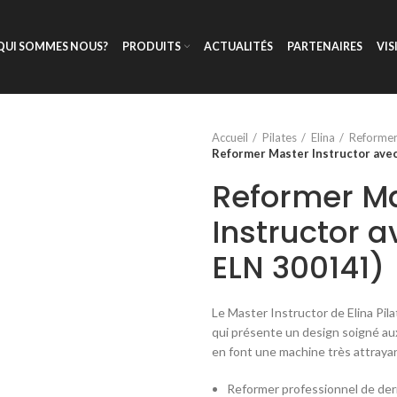
QUI SOMMES NOUS?
PRODUITS
ACTUALITÉS
PARTENAIRES
VIS
Accueil
Pilates
Elina
Reformer
Reformer Master Instructor avec
Reformer M
Instructor a
ELN 300141)
Le Master Instructor de Elina Pil
qui présente un design soigné aux
en font une machine très attraya
Reformer professionnel de der