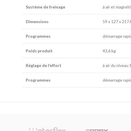
Système de freinage
à air et magné
Dimensions
59 x 127 x 217.
Programmes
démarrage rapide
Poids produit
43,6 kg
Réglage de l’effort
à air du niveau
Programmes
démarrage rapide