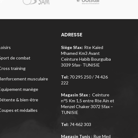
Pi
ADRESSE
Loisirs
Siège Sfax:
Rte Kaied
Mhamed Km3 Avant
Sport de combat
Ceinture Habib Bourguiba
3039 Sfax- TUNISIE
Cross training
Tel:
70 295 250 / 74 426
Renforcement musculaire
222
Equipement manège
Magasin Sfax :
Ceinture
Détente & bien-être
o
n
5 Km 1,5 entre Rte Aïn et
Menzel Chaker 3072 Sfax –
Coupes et médailles
TUNISIE
Tel:
74 462 303
Magasin Tunis
: Rue Med