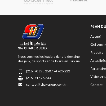
sionnelle
PLAN DU
Accueil
Qui somme
Produits
Nous sommes les leaders dans le domaine
Actualités
des jeux, de sports et de loisirs en Tunisie.
Partenaire
(216) 70 295 250 / 74 426 222
Visite virt
(216) 74 426 233
contact@chakerjeux.com.tn
Contact