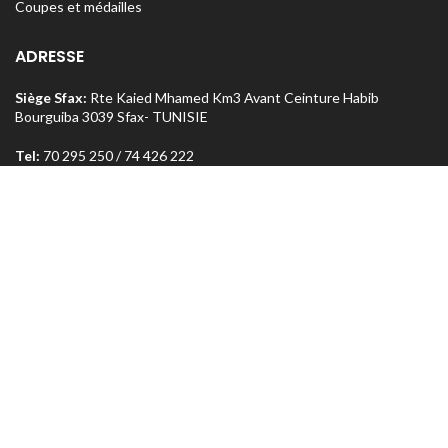
Coupes et médailles
ADRESSE
Siège Sfax:
Rte Kaied Mhamed Km3 Avant Ceinture Habib
Bourguiba 3039 Sfax- TUNISIE
Tel:
70 295 250 / 74 426 222
o
Magasin Sfax :
Ceinture n
5 Km 1,5 entre Rte Aïn et Menzel
Chaker 3072 Sfax – TUNISIE
Tel:
74 462 303
Magasin Tunis
: Rue Med Salah Bel Haj Résidence Errabi Magasin
o
n
A2 Ariana 2080 Tunis – TUNISIE
Tel:
71 708 464