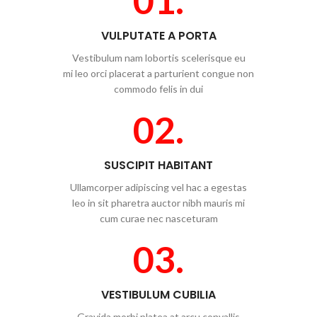
01.
VULPUTATE A PORTA
Vestibulum nam lobortis scelerisque eu
mi leo orci placerat a parturient congue non
commodo felis in dui
02.
SUSCIPIT HABITANT
Ullamcorper adipiscing vel hac a egestas
leo in sit pharetra auctor nibh mauris mi
cum curae nec nasceturam
03.
VESTIBULUM CUBILIA
Gravida morbi platea at arcu convallis