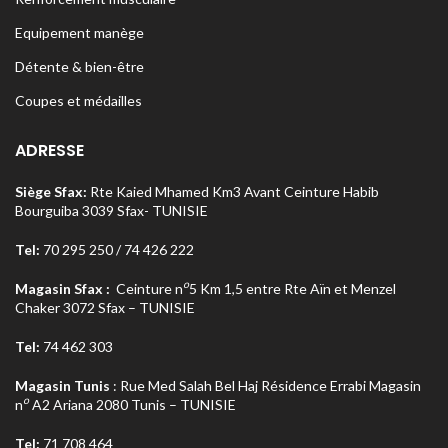
Equipement manège
Détente & bien-être
Coupes et médailles
ADRESSE
Siège Sfax:
Rte Kaied Mhamed Km3 Avant Ceinture Habib
Bourguiba 3039 Sfax- TUNISIE
Tel:
70 295 250 / 74 426 222
o
Magasin Sfax :
Ceinture n
5 Km 1,5 entre Rte Aïn et Menzel
Chaker 3072 Sfax – TUNISIE
Tel:
74 462 303
Magasin Tunis
: Rue Med Salah Bel Haj Résidence Errabi Magasin
o
n
A2 Ariana 2080 Tunis – TUNISIE
Tel:
71 708 464