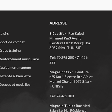
ADRESSE
Loisirs
Siège Sfax:
Rte Kaied
Mhamed Km3 Avant
Sport de combat
Ceinture Habib Bourguiba
3039 Sfax- TUNISIE
Cross training
Tel:
70 295 250 / 74 426
Renforcement musculaire
222
Equipement manège
Magasin Sfax :
Ceinture
Détente & bien-être
o
n
5 Km 1,5 entre Rte Aïn et
Menzel Chaker 3072 Sfax –
Coupes et médailles
TUNISIE
Tel:
74 462 303
Magasin Tunis
: Rue Med
Salah Bel Haj Résidence