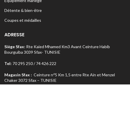
Equipement manège
Détente & bien-être
Coupes et médailles
ADRESSE
Siège Sfax:
Rte Kaied Mhamed Km3 Avant Ceinture Habib
Bourguiba 3039 Sfax- TUNISIE
Tel:
70 295 250 / 74 426 222
o
Magasin Sfax :
Ceinture n
5 Km 1,5 entre Rte Aïn et Menzel
Chaker 3072 Sfax – TUNISIE
Tel:
74 462 303
Magasin Tunis
: Rue Med Salah Bel Haj Résidence Errabi Magasin
o
n
A2 Ariana 2080 Tunis – TUNISIE
Tel:
71 708 464