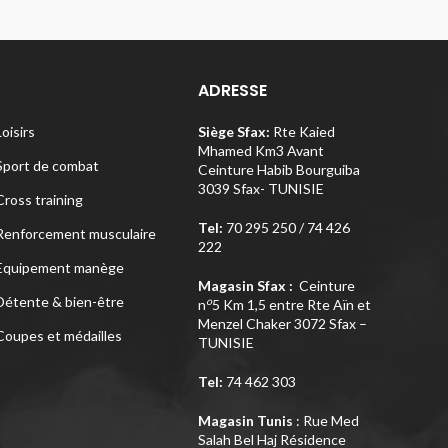
ADRESSE
Loisirs
Siège Sfax:
Rte Kaied
Mhamed Km3 Avant
Sport de combat
Ceinture Habib Bourguiba
3039 Sfax- TUNISIE
Cross training
Tel:
70 295 250 / 74 426
Renforcement musculaire
222
Equipement manège
Magasin Sfax :
Ceinture
Détente & bien-être
o
n
5 Km 1,5 entre Rte Aïn et
Menzel Chaker 3072 Sfax –
Coupes et médailles
TUNISIE
Tel:
74 462 303
Magasin Tunis
: Rue Med
Salah Bel Haj Résidence