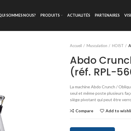
QUI SOMMES NOUS?
PRODUITS
ACTUALITÉS
PARTENAIRES
VIS
Accueil
Musculation
HOIST
A
Abdo Crunch
(réf. RPL-56
La machine Abdo Crunch / Obliqu
seul et même poste plusieurs faço
siège pivotant qui peut être verro
Compare
Add to wishl