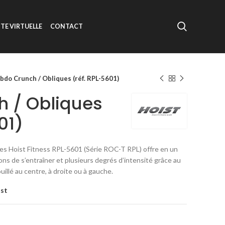
ITE VIRTUELLE
CONTACT
bdo Crunch / Obliques (réf. RPL-5601)
 / Obliques
01)
es Hoist Fitness RPL-5601 (Série ROC-T RPL) offre en un
ns de s’entraîner et plusieurs degrés d’intensité grâce au
uillé au centre, à droite ou à gauche.
ist